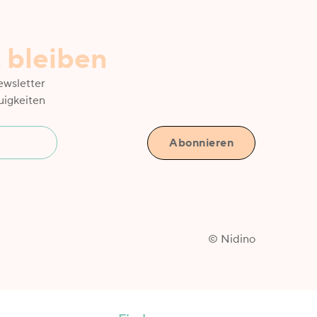
t bleiben
ewsletter
uigkeiten
© Nidino